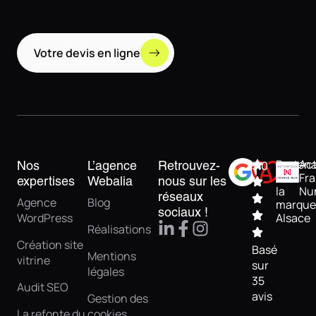
Votre devis en ligne
Partena
Act
Nos
L’agence
Retrouvez-
5.0
de
Fr
expertises
Webalia
nous sur les
la
Nu
réseaux
Agence
Blog
marque
sociaux !
WordPress
Alsace
Réalisations
Création site
Basé
Mentions
vitrine
sur
légales
35
Audit SEO
avis
Gestion des
La refonte du
cookies