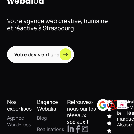
Votre agence web créative, humaine
et réactive à Strasbourg
Votre devis en ligne
Partena
Act
Nos
L’agence
Retrouvez-
5.0
de
Fr
expertises
Webalia
nous sur les
la
Nu
réseaux
Agence
Blog
marque
sociaux !
WordPress
Alsace
Réalisations