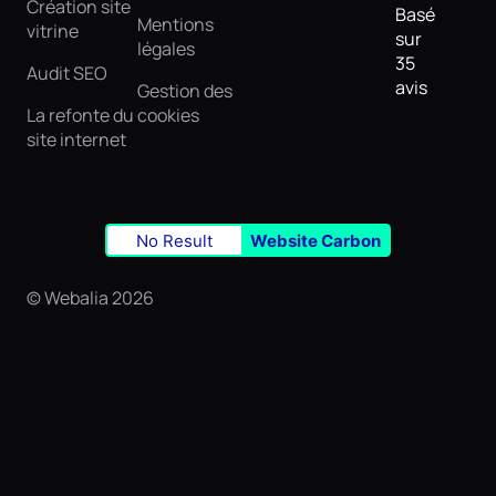
Création site
Basé
Mentions
vitrine
sur
légales
35
Audit SEO
avis
Gestion des
La refonte du
cookies
site internet
No Result
Website Carbon
© Webalia 2026