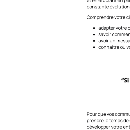
et en étudiant en pe
constante évolution
Comprendre votre cib
adapter votre o
savoir commen
avoir un messa
connaitre où vo
Pour que vos communi
prendre le temps de 
développer votre ent