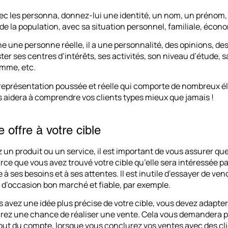
 les personna, donnez-lui une identité, un nom, un prénom, c
 de la population, avec sa situation personnel, familiale, écon
e une personne réelle, il a une personnalité, des opinions, de
er ses centres d’intérêts, ses activités, son niveau d’étude, s
mme, etc.
eprésentation poussée et réelle qui comporte de nombreux élém
 aidera à comprendre vos clients types mieux que jamais !
 offre à votre cible
un produit ou un service, il est important de vous assurer que
arce que vous avez trouvé votre cible qu’elle sera intéressée p
 à ses besoins et à ses attentes. Il est inutile d’essayer de ve
d’occasion bon marché et fiable, par exemple.
avez une idée plus précise de votre cible, vous devez adapter
rez une chance de réaliser une vente. Cela vous demandera plu
out du compte, lorsque vous conclurez vos ventes avec des clie