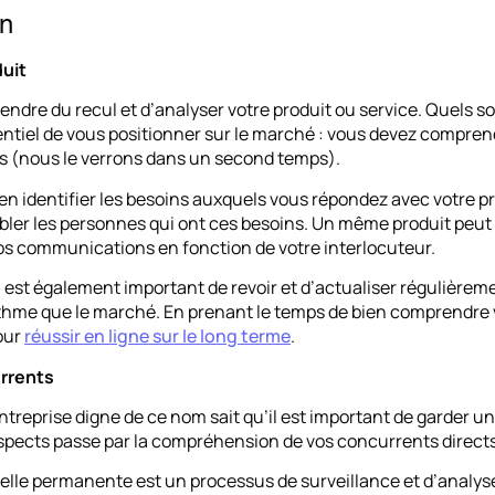
on
duit
prendre du recul et d’analyser votre produit ou service. Quels 
ssentiel de vous positionner sur le marché : vous devez compr
s (nous le verrons dans un second temps).
bien identifier les besoins auxquels vous répondez avec votre p
bler les personnes qui ont ces besoins. Un même produit peut cu
os communications en fonction de votre interlocuteur.
’il est également important de revoir et d’actualiser régulièrem
hme que le marché. En prenant le temps de bien comprendre vo
our
réussir en ligne sur le long terme
.
rrents
ntreprise digne de ce nom sait qu’il est important de garder un
pects passe par la compréhension de vos concurrents directs 
ielle permanente est un processus de surveillance et d’analy