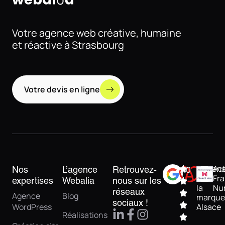
Votre agence web créative, humaine
et réactive à Strasbourg
Votre devis en ligne
Partena
Act
Nos
L’agence
Retrouvez-
5.0
de
Fr
expertises
Webalia
nous sur les
la
Nu
réseaux
Agence
Blog
marque
sociaux !
WordPress
Alsace
Réalisations