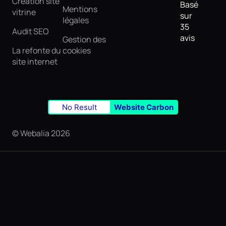
Création site
Basé
Mentions
vitrine
sur
légales
35
Audit SEO
avis
Gestion des
La refonte du
cookies
site internet
No Result
Website Carbon
© Webalia 2026