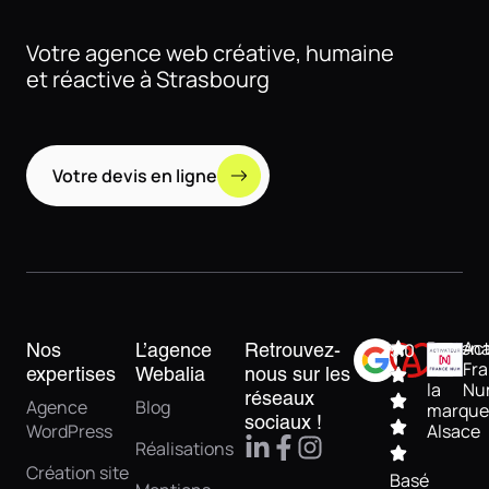
Votre agence web créative, humaine
et réactive à Strasbourg
Votre devis en ligne
Partena
Act
Nos
L’agence
Retrouvez-
5.0
de
Fr
expertises
Webalia
nous sur les
la
Nu
réseaux
Agence
Blog
marque
sociaux !
WordPress
Alsace
Réalisations
Création site
Basé