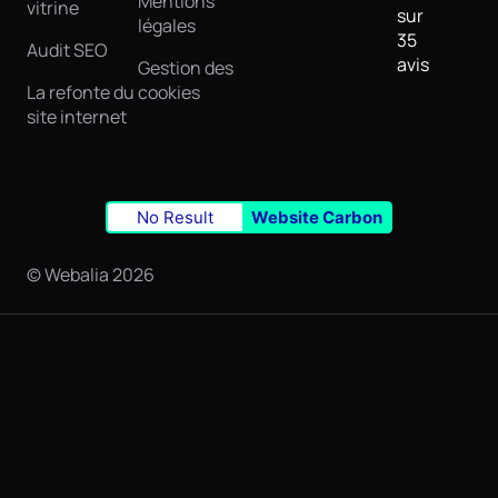
Mentions
vitrine
sur
légales
35
Audit SEO
avis
Gestion des
La refonte du
cookies
site internet
No Result
Website Carbon
© Webalia 2026