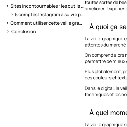
toutes sortes de besoi
Sites incontournables : les outils de veille graphique
améliorer l’expérien
5 comptes Instagram à suivre pour sa veille graphique
Comment utiliser cette veille graphique pour s’inspirer ?
À quoi ça se
Conclusion
La veille graphique 
attentes du marché 
On comprend alors mie
permettre de mieux 
Plus globalement, po
des couleurs et text
Dans le digital, la v
techniques et les n
À quel momen
La veille graphique 