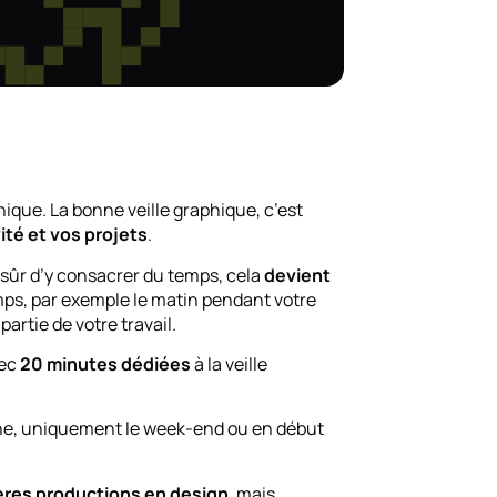
hique. La bonne veille graphique, c’est
vité et vos projets
.
e sûr d’y consacrer du temps, cela
devient
emps, par exemple le matin pendant votre
artie de votre travail.
vec
20 minutes dédiées
à la veille
aine, uniquement le week-end ou en début
ères productions en design
, mais