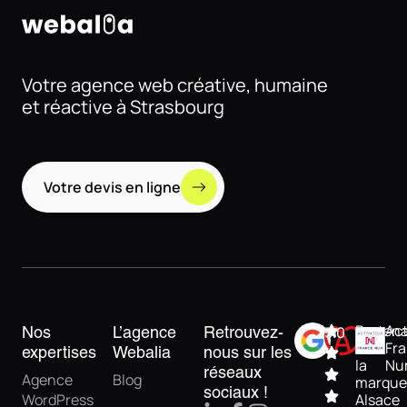
Votre agence web créative, humaine
et réactive à Strasbourg
Votre devis en ligne
Partena
Act
Nos
L’agence
Retrouvez-
5.0
de
Fr
expertises
Webalia
nous sur les
la
Nu
réseaux
Agence
Blog
marque
sociaux !
WordPress
Alsace