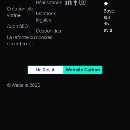
Réalisations
Création site
Basé
Mentions
vitrine
sur
légales
35
Audit SEO
avis
Gestion des
La refonte du
cookies
site internet
No Result
Website Carbon
© Webalia 2026